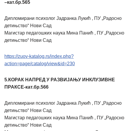
–кат.бр.565
Дипломирани психолог Јадранка Лукић , ПУ „Радосно
детињство“ Нови Сад
Магистар педагошких наука Мина Панић , ПУ „Радосно
детињство“ Нови Сад
https://zuov-katalog.rs/index.php?
action=page/catalog/view&id=230
5.КОРАК НАПРЕД У РАЗВИЈАЊУ ИНКЛУЗИВНЕ
ПРАКСЕ-кат.бр.566
Дипломирани психолог Јадранка Лукић , ПУ „Радосно
детињство“ Нови Сад
Магистар педагошких наука Мина Панић , ПУ „Радосно
детињство“ Нови Сад