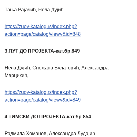
Тања Рајачић, Нела Дујић
https://zuov-katalog.rs/index.php?
action=page/catalog/viewv&id=848
3.ПУТ ДО ПРОЈЕКТА-кат.бр.849
Нела Дујић, Снежана Булатовић, Александра
Марцикић,
https://zuov-katalog.rs/index.php?
action=page/catalog/viewv&id=849
4.ТИМСКИ ДО ПРОЈЕКТА-кат.бр.854
Радмила Хоманов, Александра Лудајић