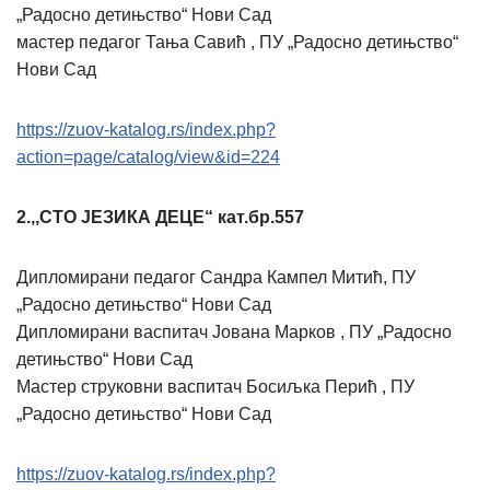
„Радосно детињство“ Нови Сад
мастер педагог Тања Савић , ПУ „Радосно детињство“
Нови Сад
https://zuov-katalog.rs/index.php?
action=page/catalog/view&id=224
2.,,СТО ЈЕЗИКА ДЕЦЕ“ кат.бр.557
Дипломирани педагог Сандра Кампел Митић, ПУ
„Радосно детињство“ Нови Сад
Дипломирани васпитач Јована Марков , ПУ „Радосно
детињство“ Нови Сад
Мастер струковни васпитач Босиљка Перић , ПУ
„Радосно детињство“ Нови Сад
https://zuov-katalog.rs/index.php?