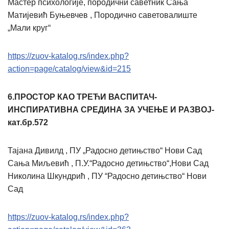
Мастер психологије, породични саветник Сања
Матијевић Буњевчев , Породично саветовалиште
„Мали круг“
https://zuov-katalog.rs/index.php?
action=page/catalog/view&id=215
6.ПРОСТОР КАО ТРЕЋИ ВАСПИТАЧ-
ИНСПИРАТИВНА СРЕДИНА ЗА УЧЕЊЕ И РАЗВОЈ-
кат.бр.572
Тајана Дивилд , ПУ „Радосно детињство“ Нови Сад
Сања Миљевић , П.У.“Радосно детињство“,Нови Сад
Николина Шкундрић , ПУ “Радосно детињство“ Нови
Сад
https://zuov-katalog.rs/index.php?