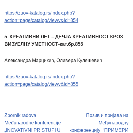
https://zuov-katalog.rs/index.php?
action=page/catalog/viewv&id=854
5.
КРЕАТИВНИ ЛЕТ – ДЕЧЈА КРЕАТИВНОСТ КРОЗ
ВИЗУЕЛНУ УМЕТНОСТ-кат.бр.855
Александра Марцикић, Оливера Кулешевић
https://zuov-katalog.rs/index.php?
action=page/catalog/viewv&id=855
PRETHODNO
SLEDEĆE
Zbornik radova
Позив и пријава на
Međunarodne konferencije
Међународну
„INOVATIVNI PRISTUPI U
конференцију “ПРИМЕРИ