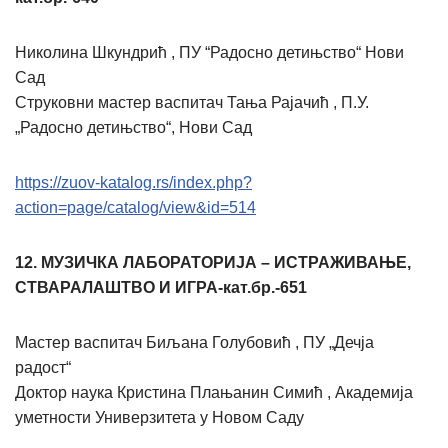
Николина Шкундрић , ПУ “Радосно детињство“ Нови
Сад
Струковни мастер васпитач Тања Рајачић , П.У.
„Радосно детињство“, Нови Сад
https://zuov-katalog.rs/index.php?
action=page/catalog/view&id=514
12.
МУЗИЧКА ЛАБОРАТОРИЈА – ИСТРАЖИВАЊЕ,
СТВАРАЛАШТВО И ИГРА-кат.бр.-651
Мастер васпитач Биљана Голубовић , ПУ „Дечја
радост“
Доктор наука Кристина Плањанин Симић , Академија
уметности Универзитета у Новом Саду