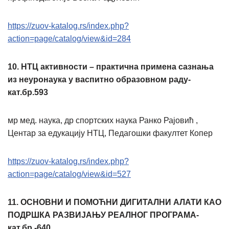
https://zuov-katalog.rs/index.php?
action=page/catalog/view&id=284
10.
НТЦ активности – практична примена сазнања
из неуронаука у васпитно образовном раду-
кат.бр.593
мр мед. наука, др спортских наука Ранко Рајовић ,
Центар за едукацију НТЦ, Педагошки факултет Копер
https://zuov-katalog.rs/index.php?
action=page/catalog/view&id=527
11.
ОСНОВНИ И ПОМОЋНИ ДИГИТАЛНИ АЛАТИ КАО
ПОДРШКА РАЗВИЈАЊУ РЕАЛНОГ ПРОГРАМА-
кат.бр.-640