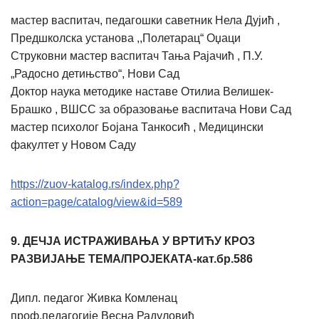
мастер васпитач, педагошки саветник Нела Дујић ,
Предшколска установа ,,Полетарац“ Оџаци
Струковни мастер васпитач Тања Рајачић , П.У.
„Радосно детињство“, Нови Сад
Доктор наука методике наставе Отилиа Велишек-
Брашко , ВШСС за образовање васпитача Нови Сад
мастер психолог Бојана Танкосић , Медицински
факултет у Новом Саду
https://zuov-katalog.rs/index.php?
action=page/catalog/view&id=589
9.
ДЕЧЈА ИСТРАЖИВАЊА У ВРТИЋУ КРОЗ
РАЗВИЈАЊЕ ТЕМА/ПРОЈЕКАТА-кат.бр.586
Дипл. педагог Живка Комленац
проф.педагогије Весна Радуловић