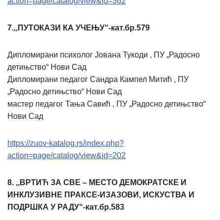
action=page/catalog/view&id=362
7.,,ПУТОКАЗИ КА УЧЕЊУ“-кат.бр.579
Дипломирани психолог Јована Тукоди , ПУ „Радосно
детињство“ Нови Сад
Дипломирани педагог Сандра Кампел Митић , ПУ
„Радосно детињство“ Нови Сад
мастер педагог Тања Савић , ПУ „Радосно детињство“
Нови Сад
https://zuov-katalog.rs/index.php?
action=page/catalog/view&id=202
8.
,,ВРТИЋ ЗА СВЕ – МЕСТО ДЕМОКРАТСКЕ И
ИНКЛУЗИВНЕ ПРАКСЕ-ИЗАЗОВИ, ИСКУСТВА И
ПОДРШКА У РАДУ“-кат.бр.583