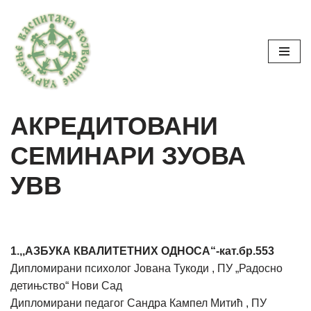
Skoči
na
sadržaj
АКРЕДИТОВАНИ
СЕМИНАРИ ЗУОВА
УВВ
1.,,АЗБУКА КВАЛИТЕТНИХ ОДНОСА“-кат.бр.553
Дипломирани психолог Јована Тукоди , ПУ „Радосно
детињство“ Нови Сад
Дипломирани педагог Сандра Кампел Митић , ПУ