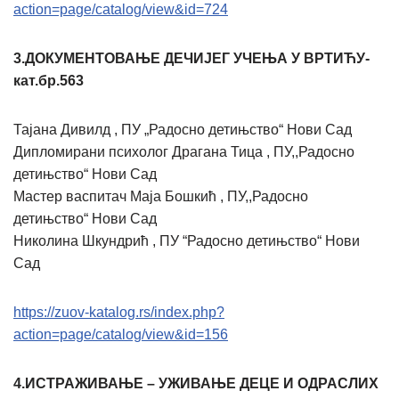
action=page/catalog/view&id=724
3.ДОКУМЕНТОВАЊЕ ДЕЧИЈЕГ УЧЕЊА У ВРТИЋУ-
кат.бр.563
Тајана Дивилд , ПУ „Радосно детињство“ Нови Сад
Дипломирани психолог Драгана Тица , ПУ,,Радосно
детињство“ Нови Сад
Мастер васпитач Маја Бошкић , ПУ,,Радосно
детињство“ Нови Сад
Николина Шкундрић , ПУ “Радосно детињство“ Нови
Сад
https://zuov-katalog.rs/index.php?
action=page/catalog/view&id=156
4.ИСТРАЖИВАЊЕ – УЖИВАЊЕ ДЕЦЕ И ОДРАСЛИХ