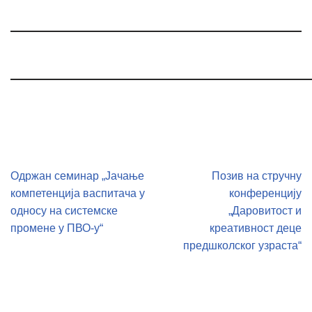
PRETHODNO
SLEDEĆE
Одржан семинар „Јачање
Позив на стручну
компетенција васпитача у
конференцију
односу на системске
„Даровитост и
промене у ПВО-у“
креативност деце
предшколског узраста“