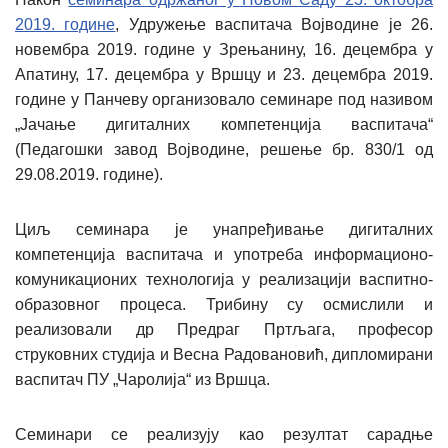
2019. године
, Удружење васпитача Војводине је 26.
новембра 2019. године у Зрењанину, 16. децембра у
Апатину, 17. децембра у Вршцу и 23. децембра 2019.
године у Панчеву организовало семинаре под називом
„Јачање дигиталних компетенција васпитача“
(Педагошки завод Војводине, решење бр. 830/1 од
29.08.2019. године).
Циљ семинара је унапређивање дигиталних
компетенција васпитача и употреба информационо-
комуникационих технологија у реализацији васпитно-
образовног процеса. Трибину су осмислили и
реализовали др Предраг Пртљага, професор
струковних студија и Весна Радовановић, дипломирани
васпитач ПУ „Чаролија“ из Вршца.
Семинари се реализују као резултат сарадње