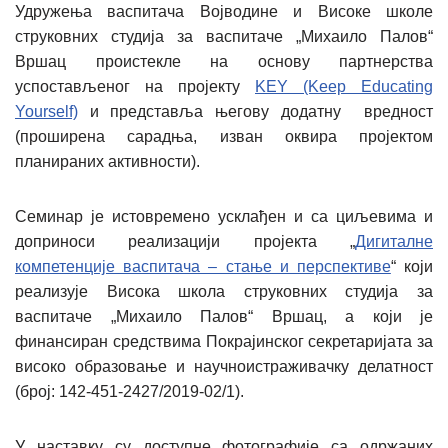
Удружења васпитача Војводине и Високе школе
струковних студија за васпитаче „Михаило Палов“
Вршац проистекле на основу партнерства
успостављеног на пројекту
KEY (Keep Educating
Yourself)
и представља његову додатну вредност
(проширена сарадња, изван оквира пројектом
планираних активности).
Семинар је истовремено усклађен и са циљевима и
доприноси реализацији пројекта „
Дигиталне
компетенције васпитача – стање и перспективе
“ који
реализује Висока школа струковних студија за
васпитаче „Михаило Палов“ Вршац, а који је
финансиран средствима Покрајинског секретаријата за
високо образовање и научноистраживачку делатност
(број: 142-451-2427/2019-02/1).
У наставку су доступне фотографије са одржаних