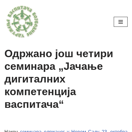
Skoči
na
sadržaj
Одржано још четири
семинара „Јачање
дигиталних
компетенција
васпитача“
Након
семинара одржаног у Новом Саду 23. октобра