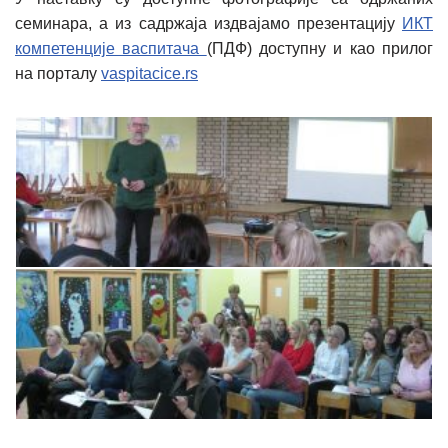
семинара, а из садржаја издвајамо презентацију
ИКТ
компетенције васпитача
(ПДФ) доступну и као прилог
на порталу
vaspitacice.rs