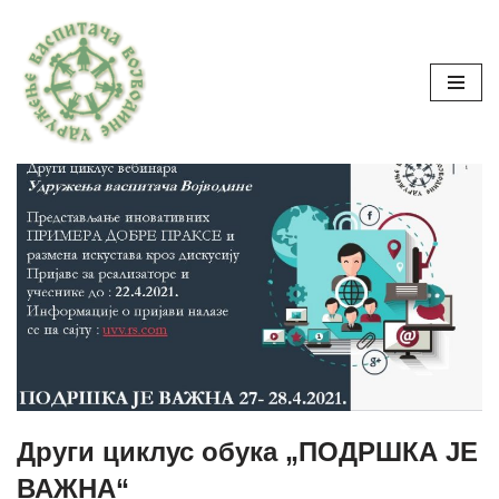
Skoči
Seminari
na
sadržaj
Други циклус обука „ПОДРШКА ЈЕ
ВАЖНА“