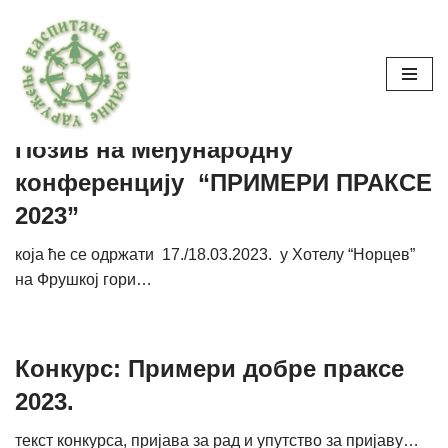
Skoči
uvv_admin
na
sadržaj
Позив на Међународну
конференцију “ПРИМЕРИ ПРАКСЕ
2023”
која ће се одржати 17./18.03.2023. у Хотелу “Норцев”
на Фрушкој гори…
Конкурс: Примери добре праксе
2023.
текст конкурса, пријава за рад и упутство за пријаву…